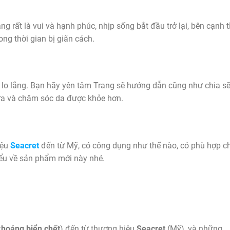
g rất là vui và hạnh phúc, nhịp sống bắt đầu trở lại, bên cạnh t
ong thời gian bị giãn cách.
ở, lo lắng. Bạn hãy yên tâm Trang sẽ hướng dẫn cũng như chia s
ựa và chăm sóc da được khỏe hơn.
iệu
Seacret
đến từ Mỹ, có công dụng như thế nào, có phù hợp c
iểu về sản phẩm mới này nhé.
khoáng biển chết
) đến từ thương hiệu
Seacret
(Mỹ), và những