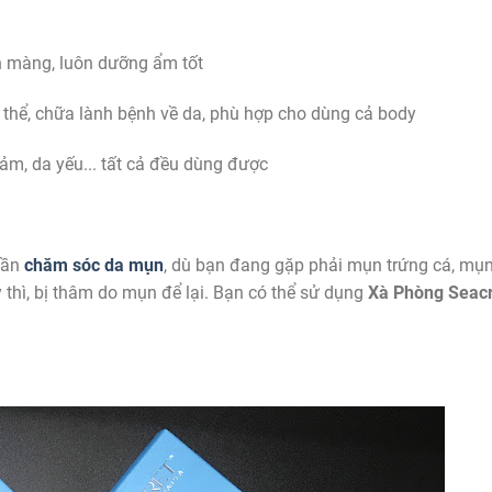
mịn màng, luôn dưỡng ẩm tốt
 thể, chữa lành bệnh về da, phù hợp cho dùng cả body
ảm, da yếu... tất cả đều dùng được
cần
chăm sóc da mụn
, dù bạn đang gặp phải mụn trứng cá, mụ
thì, bị thâm do mụn để lại. Bạn có thể sử dụng
Xà Phòng Seacr