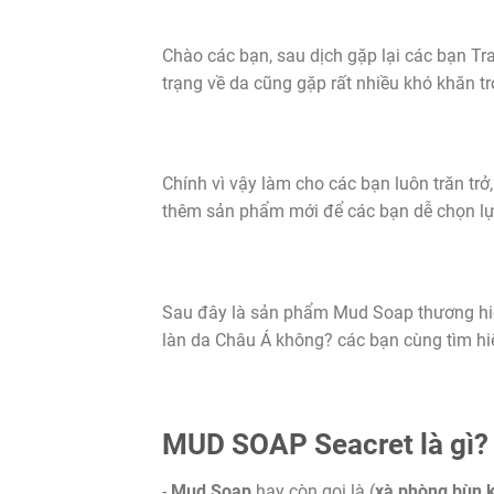
Chào các bạn, sau dịch gặp lại các bạn Tran
trạng về da cũng gặp rất nhiều khó khăn tr
Chính vì vậy làm cho các bạn luôn trăn tr
thêm sản phẩm mới để các bạn dễ chọn l
Sau đây là sản phẩm Mud Soap thương h
làn da Châu Á không? các bạn cùng tìm h
MUD SOAP Seacret là gì?
-
Mud Soap
hay còn gọi là (
xà phòng bùn 