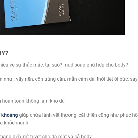
DY?
nhiều về sự thắc mắc, tại sao? mud soap phù hợp cho body?
 như : vẩy nến, côn trùng cắn, mẫn cảm da, thời tiết ôi bức, sảy
g hoàn toàn không làm khô da
n khoáng
giúp chữa lành vết thương, cải thiện cũng như phục hồ
 và khỏe mạnh
mang đến, rất tuyệt cho da mặt và cả body