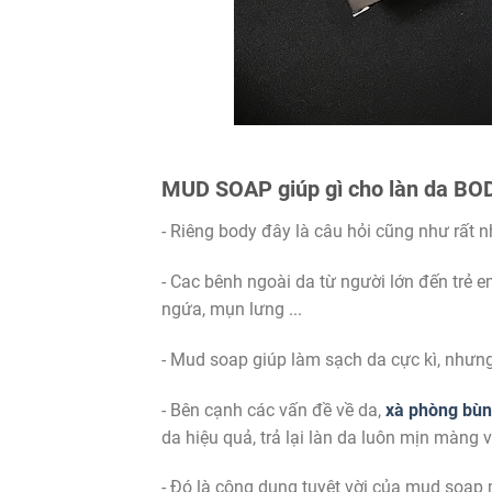
MUD SOAP giúp gì cho làn da BO
- Riêng body đây là câu hỏi cũng như rất 
- Cac bênh ngoài da từ người lớn đến trẻ em
ngứa, mụn lưng ...
- Mud soap giúp làm sạch da cực kì, nhưn
- Bên cạnh các vấn đề về da,
xà phòng bù
da hiệu quả, trả lại làn da luôn mịn màng
- Đó là công dụng tuyệt vời của mud soap 