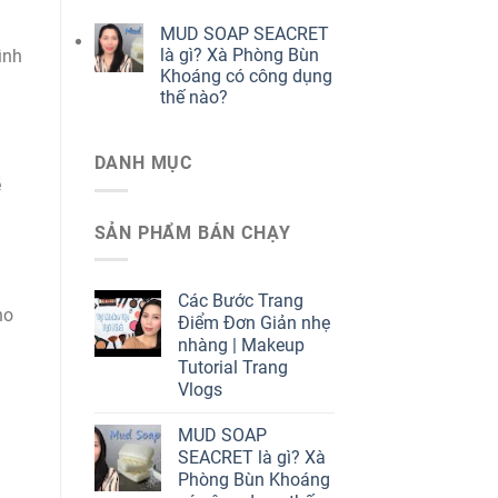
MUD SOAP SEACRET
là gì? Xà Phòng Bùn
ình
Khoáng có công dụng
thế nào?
DANH MỤC
ẽ
SẢN PHẨM BÁN CHẠY
Các Bước Trang
ho
Điểm Đơn Giản nhẹ
nhàng | Makeup
Tutorial Trang
Vlogs
MUD SOAP
SEACRET là gì? Xà
Phòng Bùn Khoáng