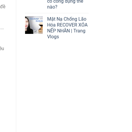
có công dụng thế
 đề
nào?
Mặt Nạ Chống Lão
Hóa RECOVER XÓA
..
NẾP NHĂN | Trang
Vlogs
ều